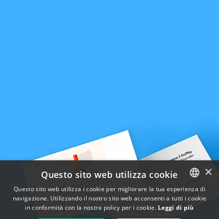
×
Questo sito web utilizza cookie
Questo sito web utilizza i cookie per migliorare la tua esperienza di
navigazione. Utilizzando il nostro sito web acconsenti a tutti i cookie
ENGLISH
in conformità con la nostra policy per i cookie.
Leggi di più
FRENCH