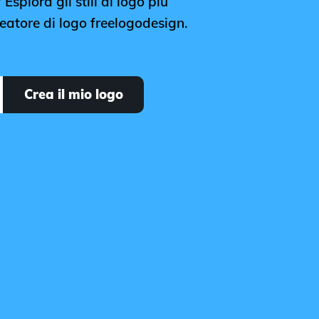
 Esplora gli stili di logo più
creatore di logo freelogodesign.
Crea il mio logo