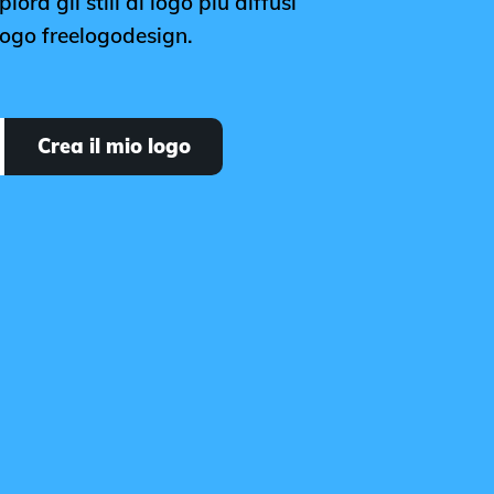
lora gli stili di logo più diffusi
 logo freelogodesign.
Crea il mio logo