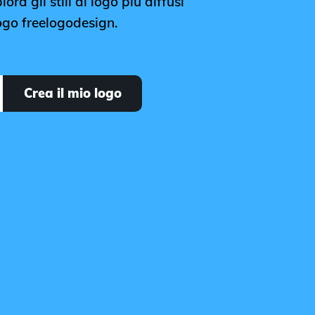
ora gli stili di logo più diffusi
logo freelogodesign.
Crea il mio logo