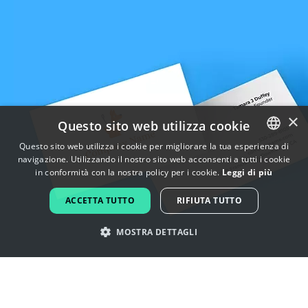
×
Questo sito web utilizza cookie
Questo sito web utilizza i cookie per migliorare la tua esperienza di
navigazione. Utilizzando il nostro sito web acconsenti a tutti i cookie
ENGLISH
in conformità con la nostra policy per i cookie.
Leggi di più
FRENCH
ACCETTA TUTTO
RIFIUTA TUTTO
DUTCH
MOSTRA DETTAGLI
PORTUGUESE
SPANISH
Lasciati ispirare dai loghi di cieco
ITALIAN