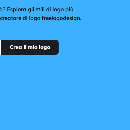
à? Esplora gli stili di logo più
l creatore di logo freelogodesign.
Crea il mio logo