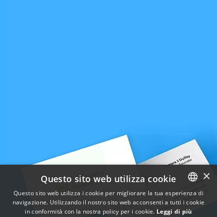
×
Questo sito web utilizza cookie
Questo sito web utilizza i cookie per migliorare la tua esperienza di
navigazione. Utilizzando il nostro sito web acconsenti a tutti i cookie
ENGLISH
in conformità con la nostra policy per i cookie.
Leggi di più