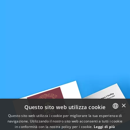
×
Questo sito web utilizza cookie
Questo sito web utilizza i cookie per migliorare la tua esperienza di
navigazione. Utilizzando il nostro sito web acconsenti a tutti i cookie
ENGLISH
in conformità con la nostra policy per i cookie.
Leggi di più