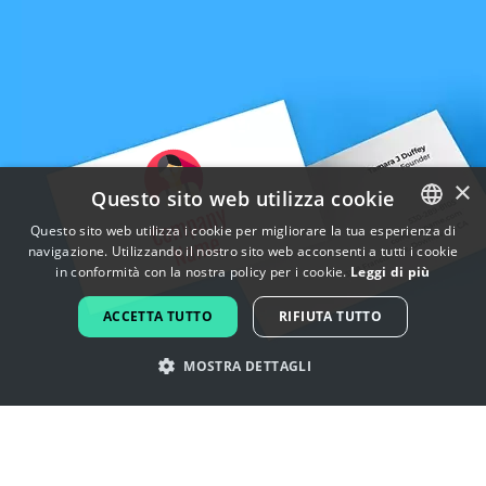
×
Questo sito web utilizza cookie
Questo sito web utilizza i cookie per migliorare la tua esperienza di
navigazione. Utilizzando il nostro sito web acconsenti a tutti i cookie
ENGLISH
in conformità con la nostra policy per i cookie.
Leggi di più
FRENCH
ACCETTA TUTTO
RIFIUTA TUTTO
DUTCH
MOSTRA DETTAGLI
PORTUGUESE
SPANISH
Lasciati ispirare dai loghi di geek
ITALIAN