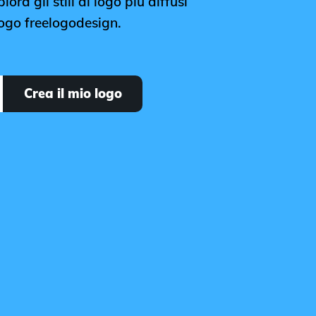
ora gli stili di logo più diffusi
logo freelogodesign.
Crea il mio logo