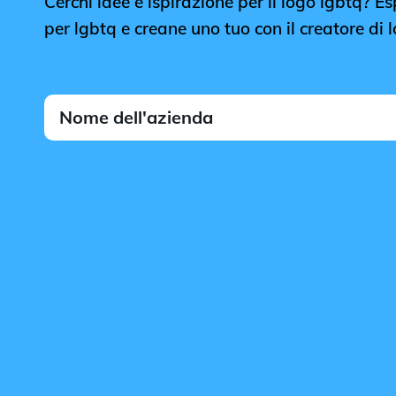
Cerchi idee e ispirazione per il logo lgbtq? Espl
per lgbtq e creane uno tuo con il creatore di 