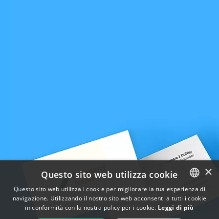
×
Questo sito web utilizza cookie
Questo sito web utilizza i cookie per migliorare la tua esperienza di
navigazione. Utilizzando il nostro sito web acconsenti a tutti i cookie
ENGLISH
in conformità con la nostra policy per i cookie.
Leggi di più
FRENCH