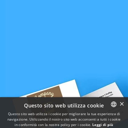
×
Questo sito web utilizza cookie
Questo sito web utilizza i cookie per migliorare la tua esperienza di
navigazione. Utilizzando il nostro sito web acconsenti a tutti i cookie
ENGLISH
in conformità con la nostra policy per i cookie.
Leggi di più