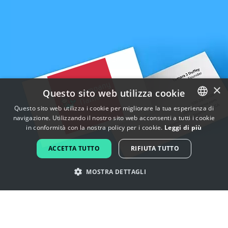
×
Questo sito web utilizza cookie
Questo sito web utilizza i cookie per migliorare la tua esperienza di
navigazione. Utilizzando il nostro sito web acconsenti a tutti i cookie
ENGLISH
in conformità con la nostra policy per i cookie.
Leggi di più
FRENCH
ACCETTA TUTTO
RIFIUTA TUTTO
DUTCH
MOSTRA DETTAGLI
PORTUGUESE
SPANISH
Lasciati ispirare dai loghi di sirena
ITALIAN