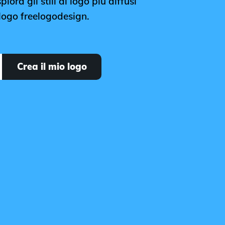
lora gli stili di logo più diffusi
 logo freelogodesign.
Crea il mio logo