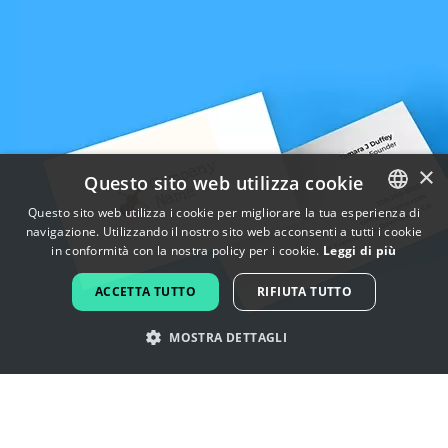
×
Questo sito web utilizza cookie
Questo sito web utilizza i cookie per migliorare la tua esperienza di
navigazione. Utilizzando il nostro sito web acconsenti a tutti i cookie
ENGLISH
in conformità con la nostra policy per i cookie.
Leggi di più
FRENCH
ACCETTA TUTTO
RIFIUTA TUTTO
DUTCH
MOSTRA DETTAGLI
PORTUGUESE
SPANISH
Lasciati ispirare dai loghi di violino
ITALIAN