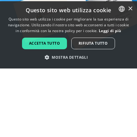
×
Questo sito web utilizza cookie
Questo sito web utilizza i cookie per migliorare la tua esperienza di
navigazione. Utilizzando il nostro sito web acconsenti a tutti i cookie
ENGLISH
in conformità con la nostra policy per i cookie.
Leggi di più
FRENCH
ACCETTA TUTTO
RIFIUTA TUTTO
DUTCH
MOSTRA DETTAGLI
PORTUGUESE
SPANISH
Lasciati ispirare dai loghi di
ITALIAN
gastronomia
GERMAN