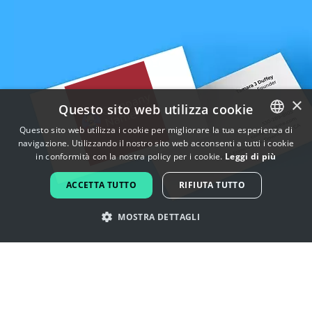
×
Questo sito web utilizza cookie
Questo sito web utilizza i cookie per migliorare la tua esperienza di
navigazione. Utilizzando il nostro sito web acconsenti a tutti i cookie
ENGLISH
in conformità con la nostra policy per i cookie.
Leggi di più
FRENCH
ACCETTA TUTTO
RIFIUTA TUTTO
DUTCH
MOSTRA DETTAGLI
PORTUGUESE
SPANISH
Lasciati ispirare dai loghi di gioco
ITALIAN
mobile
GERMAN