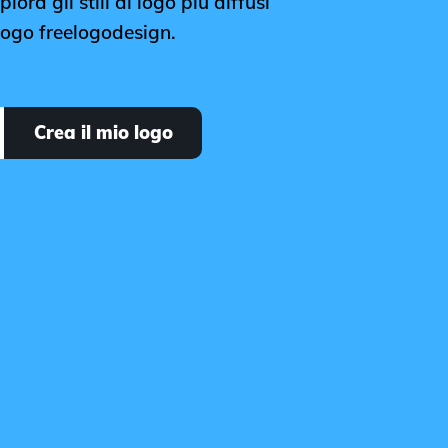
lora gli stili di logo più diffusi
 logo freelogodesign.
Crea il mio logo