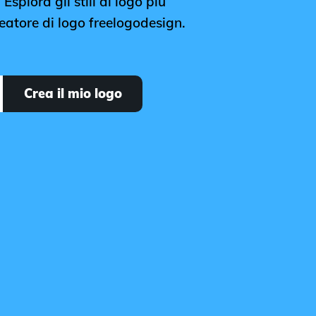
Esplora gli stili di logo più
reatore di logo freelogodesign.
Crea il mio logo