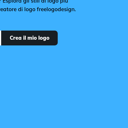
Esplora gli stili di logo più
reatore di logo freelogodesign.
Crea il mio logo