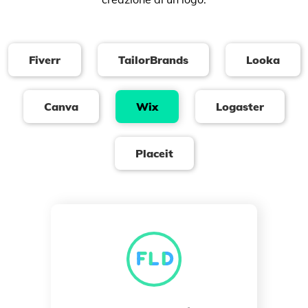
Fiverr
TailorBrands
Looka
Canva
Wix
Logaster
Placeit