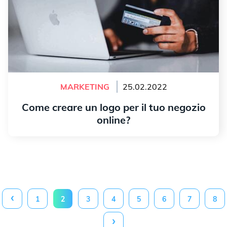
MARKETING
25.02.2022
Come creare un logo per il tuo negozio
online?
Leggi tutto
‹
1
2
3
4
5
6
7
8
›