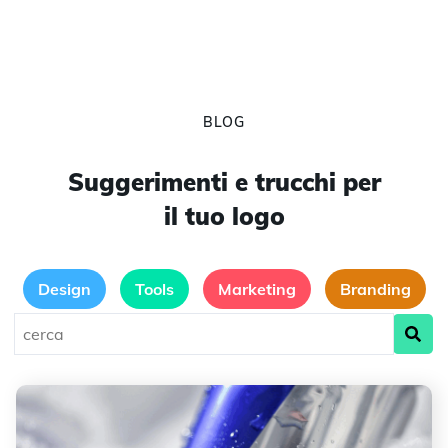
BLOG
Suggerimenti e trucchi per
il tuo logo
Design
Tools
Marketing
Branding
La storia e il significato del logo Red Bull